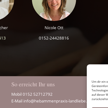
cher
Nicole Ott
413
0152-24428816
Um dir ein 
So erreicht Ihr uns
Geräteinfor
Technologie
Mobil
0152 52712792
auf dieser 
zurückziehs
E-Mail
info@hebammenpraxis-landliebe.de