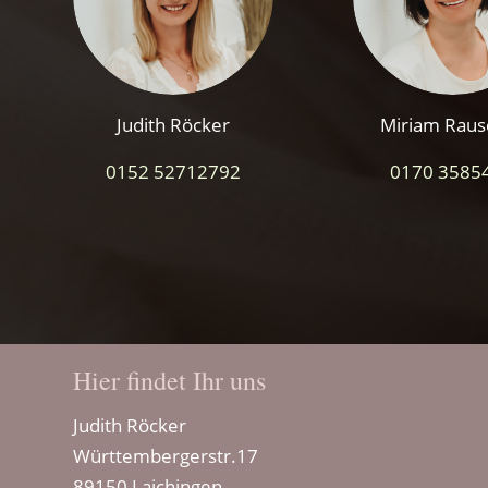
Judith Röcker
Miriam Raus
0152 52712792
0170 3585
Hier findet Ihr uns
Judith Röcker
Württembergerstr.17
89150 Laichingen