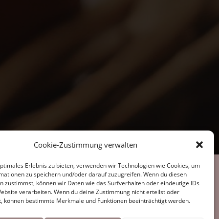
Cookie-Zustimmung verwalten
optimales Erlebnis zu bieten, verwenden wir Technologien wie Cookies, um
im Sozialen Netz
mationen zu speichern und/oder darauf zuzugreifen. Wenn du diesen
n zustimmst, können wir Daten wie das Surfverhalten oder eindeutige IDs
Website verarbeiten. Wenn du deine Zustimmung nicht erteilst oder
t, können bestimmte Merkmale und Funktionen beeinträchtigt werden.