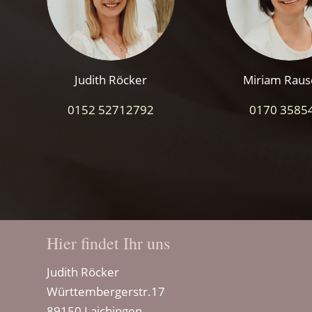
Judith Röcker
Miriam Raus
0152 52712792
0170 3585
Hier findet Ihr uns
Judith Röcker
Württembergerstr.17
89150 Laichingen