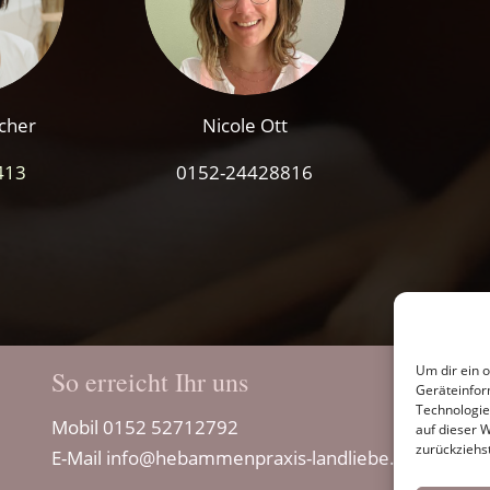
cher
Nicole Ott
413
0152-24428816
Um dir ein 
So erreicht Ihr uns
Geräteinfor
Technologie
Mobil
0152 52712792
auf dieser 
zurückziehs
E-Mail
info@hebammenpraxis-landliebe.de