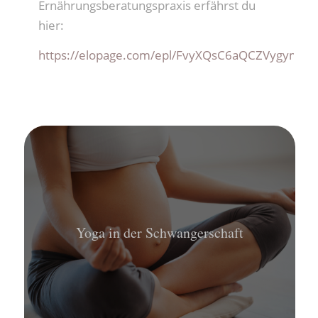
Ernährungsberatungspraxis erfährst du
hier:
https://elopage.com/epl/FvyXQsC6aQCZVygymFp
Yoga in der Schwangerschaft