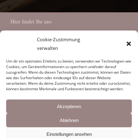
Hier findet Ihr uns
Judith Röcker
Cookie-Zustimmung
Württembergerstr.17
verwalten
89150 Laichingen
So erreicht Ihr uns
Um dir ein optimales Erlebnis zu bieten, verwenden wir Technologien wie
Cookies, um Geräteinformationen zu speichern und/oder darauf
zuzugreifen. Wenn du diesen Technologien zustimmst, können wir Daten
Mobil
0152 52712792
wie das Surfverhalten oder eindeutige IDs auf dieser Website
E-Mail
info@hebammenpraxis-
verarbeiten. Wenn du deine Zustimmung nicht erteilst oder zurückziehst,
können bestimmte Merkmale und Funktionen beeinträchtigt werden.
landliebe.de
im Sozialen Netz
Akzeptieren
Ablehnen
Einstellungen ansehen