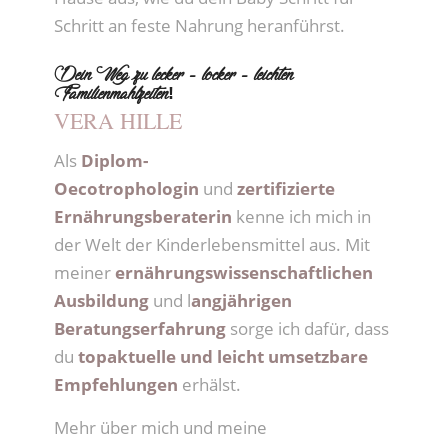
Schritt an feste Nahrung heranführst.
Dein Weg zu lecker – locker – leichten
Familienmahlzeiten!
VERA HILLE
Als
Diplom-
Oecotrophologin
und
zertifizierte
Ernährungsberaterin
kenne ich mich in
der Welt der Kinderlebensmittel aus. Mit
meiner
ernährungswissenschaftlichen
Ausbildung
und l
angjährigen
Beratungserfahrung
sorge ich dafür, dass
du
topaktuelle und leicht umsetzbare
Empfehlungen
erhälst.
Mehr über mich und meine